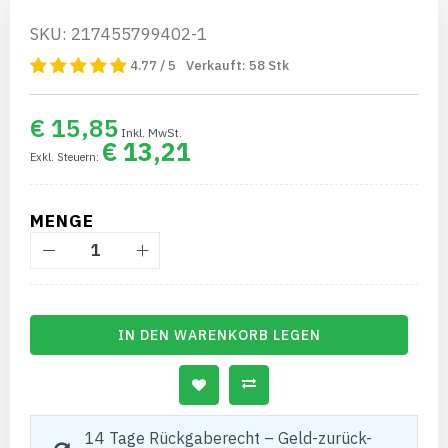
SKU: 217455799402-1
4.77 / 5
Verkauft:
58
Stk
€ 15,85
€ 13,21
MENGE
IN DEN WARENKORB LEGEN
14 Tage Rückgaberecht – Geld-zurück-