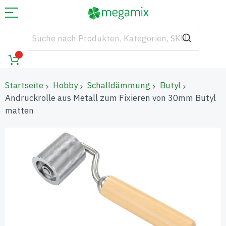
Startseite
Hobby
Schalldämmung
Butyl
Andruckrolle aus Metall zum Fixieren von 30mm Butyl
matten
Zum
Ende
der
Bildgalerie
springen