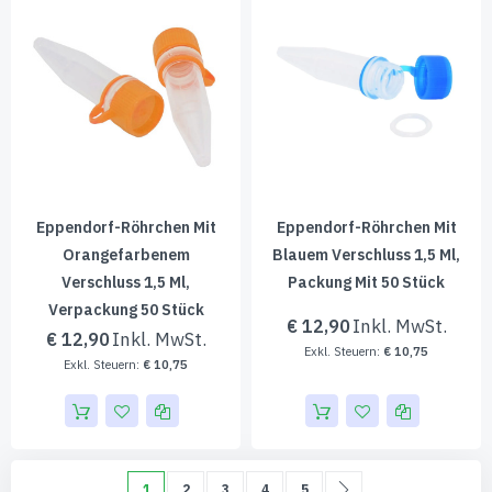
Eppendorf-Röhrchen Mit
Eppendorf-Röhrchen Mit
Orangefarbenem
Blauem Verschluss 1,5 Ml,
Verschluss 1,5 Ml,
Packung Mit 50 Stück
Verpackung 50 Stück
€ 12,90
€ 12,90
€ 10,75
€ 10,75
Seite
Sie lesen gerade die Seite
Seite
Seite
Seite
Seite
Seite
Weiter
1
2
3
4
5