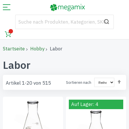
Startseite
Hobby
Labor
Labor
Abs
Artikel
1
-
20
von
515
Sortieren nach
sor
Auf Lager: 4