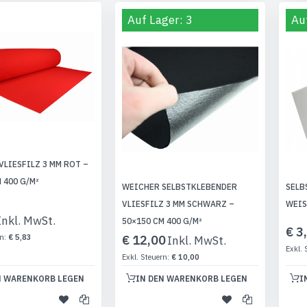
Auf Lager: 3
Au
VLIESFILZ 3 MM ROT –
 400 G/M²
WEICHER SELBSTKLEBENDER
SELB
VLIESFILZ 3 MM SCHWARZ –
WEIS
50×150 CM 400 G/M²
€ 3
€ 5,83
€ 12,00
€ 10,00
N WARENKORB LEGEN
IN DEN WARENKORB LEGEN
I