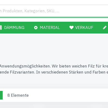
DÄMMUNG
MATERIAL
VERKAUF
chen Anwendungsmöglichkeiten. Wir bieten weichen Filz für k
de Filzvarianten. In verschiedenen Stärken und Farben er
zeigen
e
Liste
8
Elemente