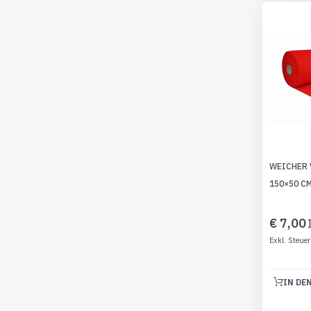
WEICHER 
150×50 CM
€ 7,00
IN DE