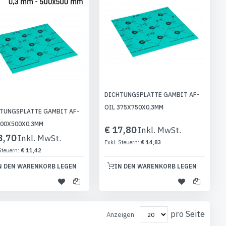
DICHTUNGSPLATTE GAMBIT AF-
OIL 375X750X0,3MM
TUNGSPLATTE GAMBIT AF-
500X500X0,3MM
€ 17,80
3,70
€ 14,83
€ 11,42
N DEN WARENKORB LEGEN
IN DEN WARENKORB LEGEN
pro Seite
Anzeigen