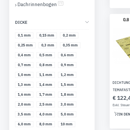
Dachrinnenbogen
Artikel
77
DICKE
0,1 mm
0,15 mm
0,2 mm
0,25 mm
0,3 mm
0,35 mm
0,4 mm
0,5 mm
0,6 mm
0,7 mm
0,8 mm
0,9 mm
1,0 mm
1,1 mm
1,2 mm
DICHTUNG
1,3 mm
1,4 mm
1,5 mm
TEMAFAST
1,6 mm
1,7 mm
1,8 mm
€ 122,
2,0 mm
2,5 mm
3,0 mm
3,5 mm
4,0 mm
5,0 mm
IN DE
6,0 mm
8,0 mm
10 mm