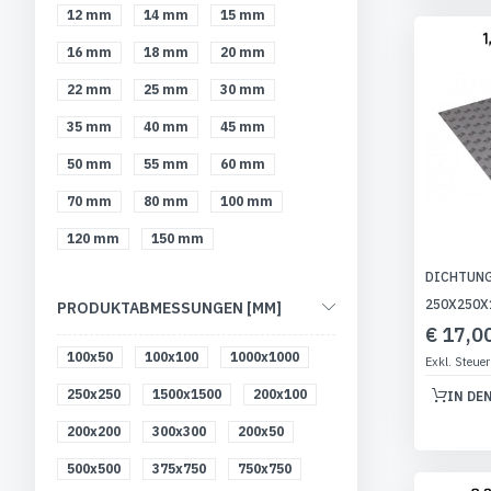
12 mm
14 mm
15 mm
16 mm
18 mm
20 mm
22 mm
25 mm
30 mm
35 mm
40 mm
45 mm
50 mm
55 mm
60 mm
70 mm
80 mm
100 mm
120 mm
150 mm
DICHTUNG
250X250X
PRODUKTABMESSUNGEN [MM]
€ 17,0
100x50
100x100
1000x1000
250x250
1500x1500
200x100
IN DE
200x200
300x300
200x50
500x500
375x750
750x750