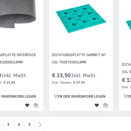
SPLATTE INTERFACE
DICHTUNGSPLATTE GAMBIT AF-
0X1000X0,5MM
OIL 750X750X0,3MM
DICH
OIL 
0
€ 33,50
€ 1
€ 21,83
€ 27,92
N WARENKORB LEGEN
IN DEN WARENKORB LEGEN
I
en gerade die Seite
eite
Seite
Seite
Seite
Seite
Weiter
3
4
5