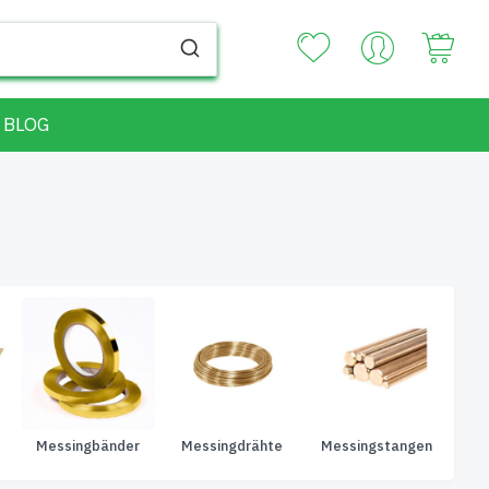
Your
BLOG
Messingbänder
Messingdrähte
Messingstangen
Dic