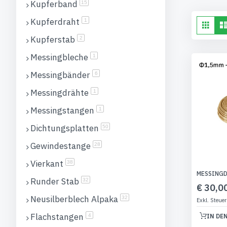
Kupferband
Artikel
15
Kupferdraht
An
Artikel
1
List
als
Kupferstab
Artikel
2
Messingbleche
Artikel
1
Messingbänder
Artikel
6
Messingdrähte
Artikel
1
Messingstangen
Artikel
1
Dichtungsplatten
Artikel
50
Gewindestange
Artikel
28
Vierkant
Artikel
38
MESSINGD
Runder Stab
Artikel
32
€ 30,0
Neusilberblech Alpaka
Artikel
32
Flachstangen
Artikel
IN DE
4