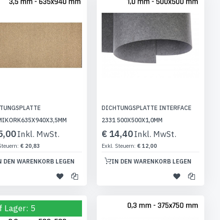
TUNGSPLATTE
DICHTUNGSPLATTE INTERFACE
IKORK635X940X3,5MM
2331 500X500X1,0MM
5,00
€ 14,40
€ 20,83
€ 12,00
N DEN WARENKORB LEGEN
IN DEN WARENKORB LEGEN
f Lager: 5