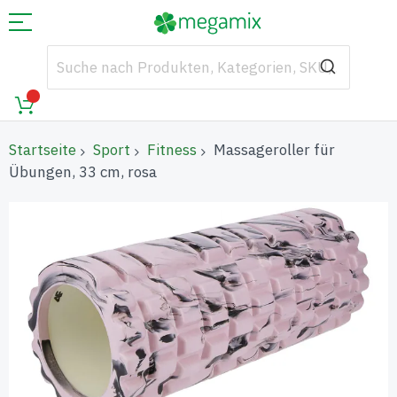
Startseite
Sport
Fitness
Massageroller für
Übungen, 33 cm, rosa
Zum
Ende
der
Bildgalerie
springen