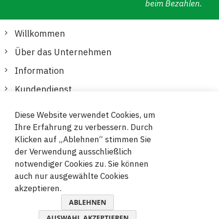
beim Bezahlen.
Willkommen
Über das Unternehmen
Information
Kundendienst
Diese Website verwendet Cookies, um
Sichere und bequeme Zahlungen
Ihre Erfahrung zu verbessern. Durch
Klicken auf „Ablehnen“ stimmen Sie
der Verwendung ausschließlich
notwendiger Cookies zu. Sie können
auch nur ausgewählte Cookies
akzeptieren.
© 2019-2026 Megamix s.r.o.
ABLEHNEN
AUSWAHL AKZEPTIEREN