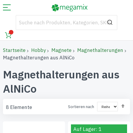
Startseite
Hobby
Magnete
Magnethalterungen
Magnethalterungen aus AlNiCo
Magnethalterungen aus
AlNiCo
Abs
8
Elemente
Sortieren nach
sor
Auf Lager: 1