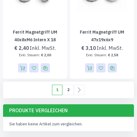
Ferrit Magnetgriff UM
Ferrit Magnetgriff UM
40x8xM6 Intern X 18
47x19x6x9
€ 2,40
€ 3,10
€ 2,00
€ 2,58
Seite
Sie lesen gerade die Seite
Seite
Seite
Weiter
1
2
PRODUKTE VERGLEICHEN
Sie haben keine Artikel zum vergleichen.