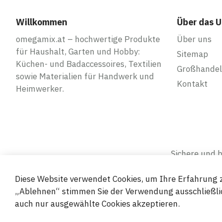
Willkommen
Über das 
omegamix.at – hochwertige Produkte
Über uns
für Haushalt, Garten und Hobby:
Sitemap
Küchen- und Badaccessoires, Textilien
Großhandel
sowie Materialien für Handwerk und
Kontakt
Heimwerker.
Sichere und
Diese Website verwendet Cookies, um Ihre Erfahrung z
„Ablehnen“ stimmen Sie der Verwendung ausschließlic
auch nur ausgewählte Cookies akzeptieren.
© 2019-2026 Megamix s.r.o.