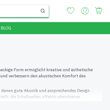
Your
BLOG
eckige Form ermöglicht kreative und ästhetische
 und verbessern den akustischen Komfort des
in denen gute Akustik und ansprechendes Design
llt, die Schallwellen effektiv absorbieren.
nnen frei kombiniert werden, um individuelle Muster