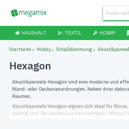
HAUSHALT
TEXTIL
HOBBY
Startseite
Hobby
Schalldämmung
Akustikpanee
Hexagon
Akustikpaneele Hexagon sind eine moderne und effek
Wand- oder Deckenanordnungen. Neben ihrer dekorat
Raumes.
Akustikpaneele Hexagon eignen sich ideal für Büros
wichtig sind. Sie werden aus hochwertigen, offenpori
In unserem Sortiment finden Sie Akustikpaneele Hex