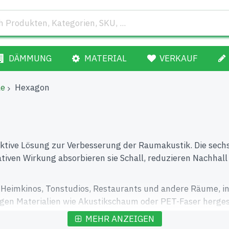
DÄMMUNG
MATERIAL
VERKAUF
le
Hexagon
tive Lösung zur Verbesserung der Raumakustik. Die sechs
iven Wirkung absorbieren sie Schall, reduzieren Nachhall
, Heimkinos, Tonstudios, Restaurants und andere Räume, 
gen Materialien wie Akustikschaum oder PET-Faser hergeste
MEHR ANZEIGEN
agon in verschiedenen Farben, Stärken und Größen. Sie kö