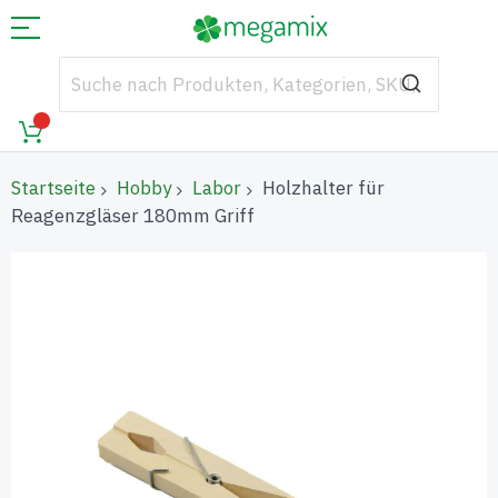
Startseite
Hobby
Labor
Holzhalter für
Reagenzgläser 180mm Griff
Zum
Ende
der
Bildgalerie
springen