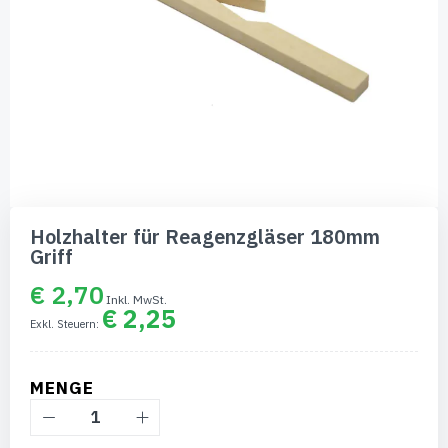
Zum
Anfang
Holzhalter für Reagenzgläser 180mm
der
Griff
Bildgalerie
springen
€ 2,70
€ 2,25
MENGE