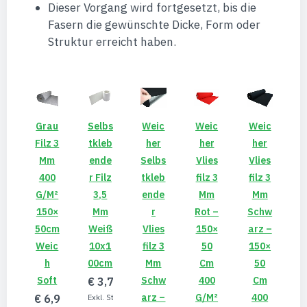
Dieser Vorgang wird fortgesetzt, bis die
Fasern die gewünschte Dicke, Form oder
Struktur erreicht haben.
Grau
Selbs
Weic
Weic
Weic
Filz 3
Tkleb
Her
Her
Her
Mm
Ende
Selbs
Vlies
Vlies
400
R Filz
Tkleb
Filz 3
Filz 3
G/m²
3,5
Ende
Mm
Mm
150×
Mm
R
Rot –
Schw
50cm
Weiß
Vlies
150×
Arz –
Weic
10x1
Filz 3
50
150×
H
00cm
Mm
Cm
50
Soft
Schw
400
Cm
€ 3,76
Arz –
G/m²
400
€ 6,95
€ 3,13