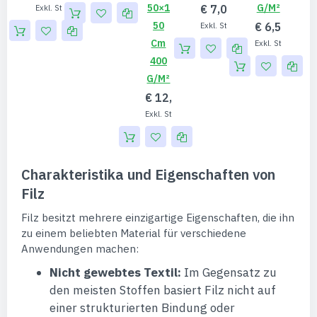
50×1
G/m²
€ 7,00
€ 5,79
50
€ 6,50
€ 5,83
Cm
€ 
400
G/m²
€ 12,00
€ 10,00
Charakteristika und Eigenschaften von
Filz
Filz besitzt mehrere einzigartige Eigenschaften, die ihn
zu einem beliebten Material für verschiedene
Anwendungen machen:
Nicht gewebtes Textil:
Im Gegensatz zu
den meisten Stoffen basiert Filz nicht auf
einer strukturierten Bindung oder