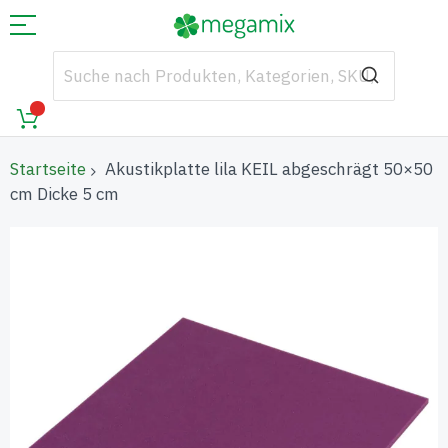
Startseite
Akustikplatte lila KEIL abgeschrägt 50×50
cm Dicke 5 cm
Zum
Ende
der
Bildgalerie
springen