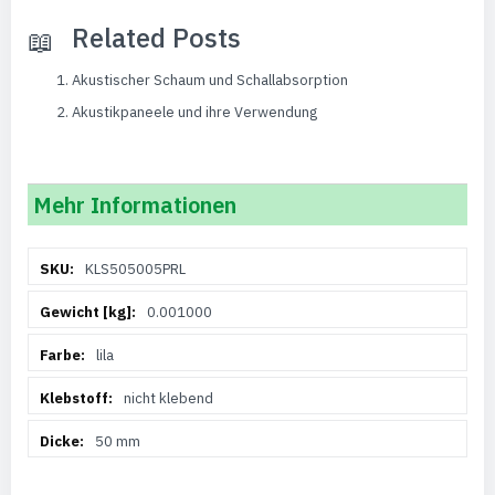
Related Posts
Akustischer Schaum und Schallabsorption
Akustikpaneele und ihre Verwendung
Mehr Informationen
Weitere
KLS505005PRL
Informationen
0.001000
lila
nicht klebend
50 mm