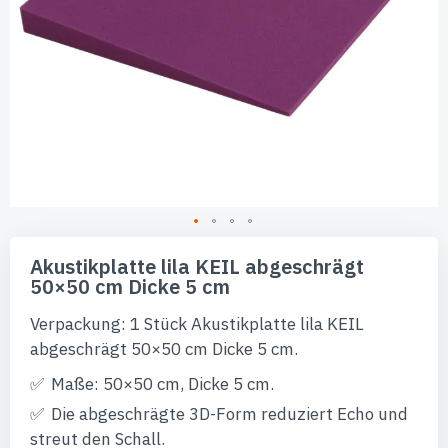
Zum
Anfang
Akustikplatte lila KEIL abgeschrägt
der
50×50 cm Dicke 5 cm
Bildgalerie
springen
Verpackung: 1 Stück Akustikplatte lila KEIL
abgeschrägt 50×50 cm Dicke 5 cm.
Maße: 50×50 cm, Dicke 5 cm.
Die abgeschrägte 3D-Form reduziert Echo und
streut den Schall.