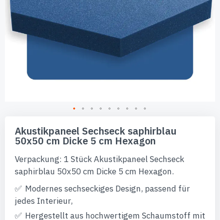
Zum
Anfang
Akustikpaneel Sechseck saphirblau
der
50x50 cm Dicke 5 cm Hexagon
Bildgalerie
springen
Verpackung: 1 Stück Akustikpaneel Sechseck
saphirblau 50x50 cm Dicke 5 cm Hexagon.
Modernes sechseckiges Design, passend für
jedes Interieur,
Hergestellt aus hochwertigem Schaumstoff mit