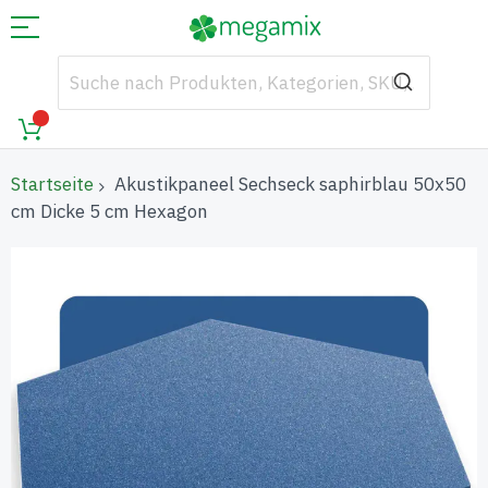
Startseite
Akustikpaneel Sechseck saphirblau 50x50
cm Dicke 5 cm Hexagon
Zum
Ende
der
Bildgalerie
springen