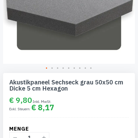
Zum
Anfang
Akustikpaneel Sechseck grau 50x50 cm
der
Dicke 5 cm Hexagon
Bildgalerie
springen
€ 9,80
€ 8,17
MENGE