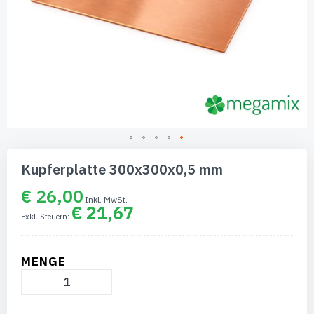
Zum
Anfang
Kupferplatte 300x300x0,5 mm
der
Bildgalerie
€ 26,00
springen
€ 21,67
MENGE