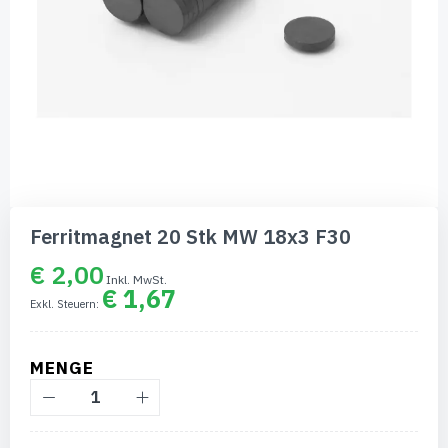
Zum
Anfang
Ferritmagnet 20 Stk MW 18x3 F30
der
Bildgalerie
€ 2,00
springen
€ 1,67
MENGE