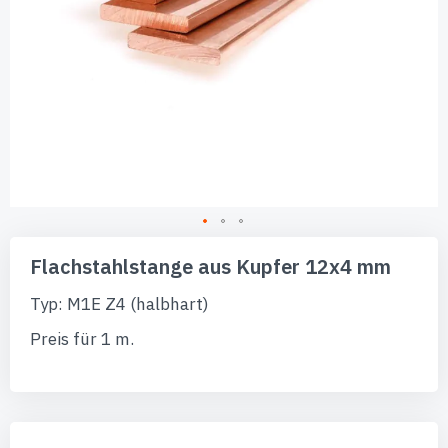
Zum
Anfang
Flachstahlstange aus Kupfer 12x4 mm
der
Bildgalerie
Typ: M1E Z4 (halbhart)
springen
Preis für 1 m.