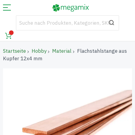
Startseite
Hobby
Material
Flachstahlstange aus
Kupfer 12x4 mm
Zum
Ende
der
Bildgalerie
springen