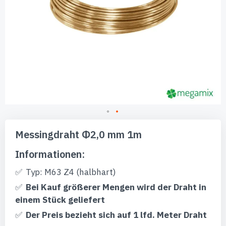
Zum
Anfang
Messingdraht Φ2,0 mm 1m
der
Bildgalerie
Informationen:
springen
Typ: M63 Z4 (halbhart)
Bei Kauf größerer Mengen wird der Draht in
einem Stück geliefert
Der Preis bezieht sich auf 1 lfd. Meter Draht