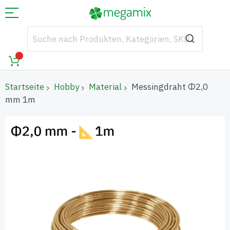
Startseite
Hobby
Material
Messingdraht Φ2,0
mm 1m
Zum
Ende
der
Bildgalerie
springen