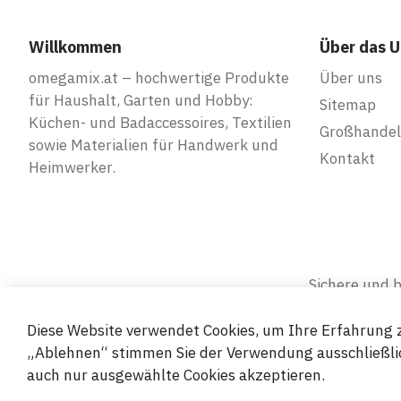
Willkommen
Über das 
omegamix.at – hochwertige Produkte
Über uns
für Haushalt, Garten und Hobby:
Sitemap
Küchen- und Badaccessoires, Textilien
Großhandel
sowie Materialien für Handwerk und
Kontakt
Heimwerker.
Sichere und
Diese Website verwendet Cookies, um Ihre Erfahrung z
„Ablehnen“ stimmen Sie der Verwendung ausschließlic
auch nur ausgewählte Cookies akzeptieren.
© 2019-2026 Megamix s.r.o.