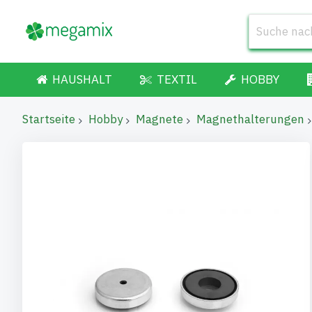
HAUSHALT
TEXTIL
HOBBY
Startseite
Hobby
Magnete
Magnethalterungen
Zum
Ende
der
Bildgalerie
springen