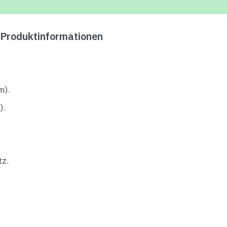
 Produktinformationen
m).
).
tz.