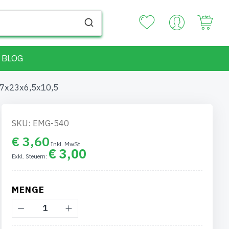
Your
BLOG
57x23x6,5x10,5
SKU: EMG-540
€ 3,60
€ 3,00
MENGE