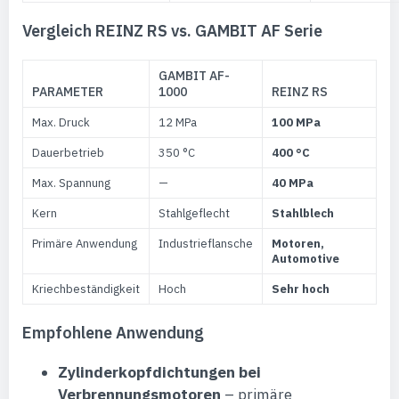
Vergleich REINZ RS vs. GAMBIT AF Serie
GAMBIT AF-
PARAMETER
1000
REINZ RS
Max. Druck
12 MPa
100 MPa
Dauerbetrieb
350 °C
400 °C
Max. Spannung
—
40 MPa
Kern
Stahlgeflecht
Stahlblech
Primäre Anwendung
Industrieflansche
Motoren,
Automotive
Kriechbeständigkeit
Hoch
Sehr hoch
Empfohlene Anwendung
Zylinderkopfdichtungen bei
Verbrennungsmotoren
– primäre