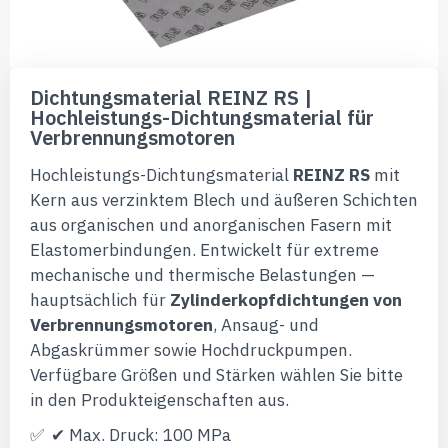
Zum
Anfang
Dichtungsmaterial REINZ RS |
der
Hochleistungs-Dichtungsmaterial für
Bildgalerie
Verbrennungsmotoren
springen
Hochleistungs-Dichtungsmaterial
REINZ RS
mit
Kern aus verzinktem Blech und äußeren Schichten
aus organischen und anorganischen Fasern mit
Elastomerbindungen. Entwickelt für extreme
mechanische und thermische Belastungen —
hauptsächlich für
Zylinderkopfdichtungen von
Verbrennungsmotoren
, Ansaug- und
Abgaskrümmer sowie Hochdruckpumpen.
Verfügbare Größen und Stärken wählen Sie bitte
in den Produkteigenschaften aus.
✔ Max. Druck: 100 MPa