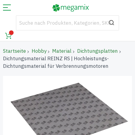
Startseite
Hobby
Material
Dichtungsplatten
Dichtungsmaterial REINZ RS | Hochleistungs-
Dichtungsmaterial für Verbrennungsmotoren
Zum
Ende
der
Bildgalerie
springen