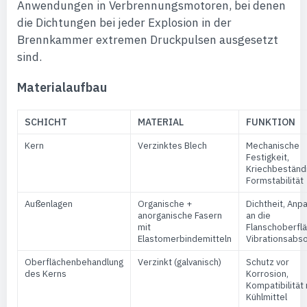
Anwendungen in Verbrennungsmotoren, bei denen
die Dichtungen bei jeder Explosion in der
Brennkammer extremen Druckpulsen ausgesetzt
sind.
Materialaufbau
SCHICHT
MATERIAL
FUNKTION
Kern
Verzinktes Blech
Mechanische
Festigkeit,
Kriechbeständi
Formstabilität
Außenlagen
Organische +
Dichtheit, Anp
anorganische Fasern
an die
mit
Flanschoberflä
Elastomerbindemitteln
Vibrationsabso
Oberflächenbehandlung
Verzinkt (galvanisch)
Schutz vor
des Kerns
Korrosion,
Kompatibilität 
Kühlmittel