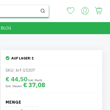
Your
BLOG
AUF LAGER:
1
SKU: krf-15307
€ 44,50
€ 37,08
MENGE