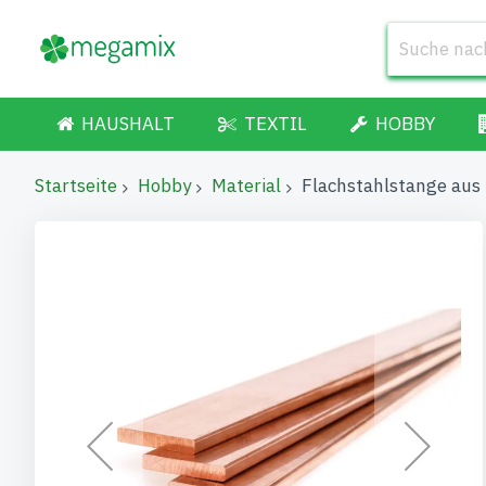
HAUSHALT
TEXTIL
HOBBY
Startseite
Hobby
Material
Flachstahlstange au
Zum
Ende
der
Bildgalerie
springen