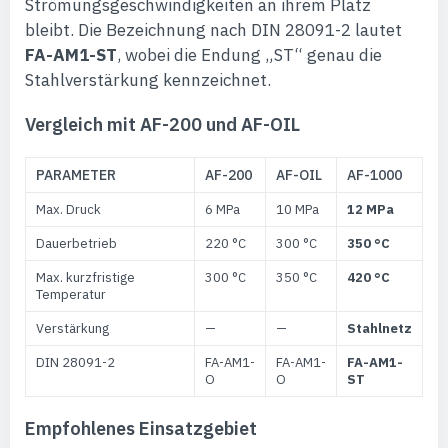
Strömungsgeschwindigkeiten an ihrem Platz
bleibt. Die Bezeichnung nach DIN 28091-2 lautet
FA-AM1-ST
, wobei die Endung „ST“ genau die
Stahlverstärkung kennzeichnet.
Vergleich mit AF-200 und AF-OIL
PARAMETER
AF-200
AF-OIL
AF-1000
Max. Druck
6 MPa
10 MPa
12 MPa
Dauerbetrieb
220 °C
300 °C
350 °C
Max. kurzfristige
300 °C
350 °C
420 °C
Temperatur
Verstärkung
—
—
Stahlnetz
DIN 28091-2
FA-AM1-
FA-AM1-
FA-AM1-
O
O
ST
Empfohlenes Einsatzgebiet