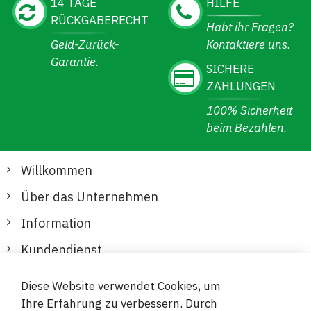
14 TAGE
HILFE
RÜCKGABERECHT
Habt ihr Fragen?
Geld-Zurück-
Kontaktiere uns.
Garantie.
SICHERE
ZAHLUNGEN
100% Sicherheit
beim Bezahlen.
Willkommen
Über das Unternehmen
Information
Kundendienst
Diese Website verwendet Cookies, um
Sichere und bequeme Zahlungen
Ihre Erfahrung zu verbessern. Durch