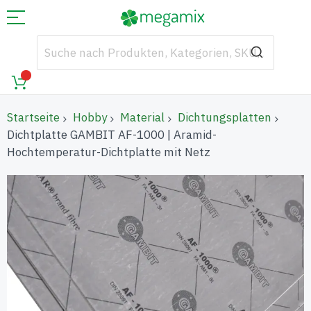
Startseite
Hobby
Material
Dichtungsplatten
Dichtplatte GAMBIT AF-1000 | Aramid-
Hochtemperatur-Dichtplatte mit Netz
Zum
Ende
der
Bildgalerie
springen