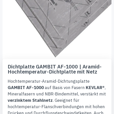
Zum
Anfang
Dichtplatte GAMBIT AF-1000 | Aramid-
der
Hochtemperatur-Dichtplatte mit Netz
Bildgalerie
springen
Hochtemperatur-Aramid-Dichtungsplatte
GAMBIT AF-1000
auf Basis von Fasern
KEVLAR®
,
Mineralfasern und NBR-Bindemittel, verstärkt mit
verzinktem Stahlnetz
. Geeignet für
hochtemperatur-Flanschverbindungen mit hohen
Drücken und Durchflussgeschwindigkeiten. Auch