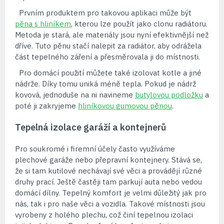
Prvním produktem pro takovou aplikaci může být
pěna s hliníkem
, kterou lze použít jako clonu radiátoru.
Metoda je stará, ale materiály jsou nyní efektivnější než
dříve. Tuto pěnu stačí nalepit za radiátor, aby odrážela
část tepelného záření a přesměrovala ji do místnosti.
Pro domácí použití můžete také izolovat kotle a jiné
nádrže. Díky tomu uniká méně tepla. Pokud je nádrž
kovová, jednoduše na ni navineme
butylovou podložku
a
poté ji zakryjeme
hliníkovou gumovou pěnou
.
Tepelná izolace garáží a kontejnerů
Pro soukromé i firemní účely často využíváme
plechové garáže nebo přepravní kontejnery. Stává se,
že si tam kutilové nechávají své věci a provádějí různé
druhy prací. Ještě častěji tam parkují auta nebo vedou
domácí dílny. Tepelný komfort je velmi důležitý jak pro
nás, tak i pro naše věci a vozidla. Takové místnosti jsou
vyrobeny z holého plechu, což činí tepelnou izolaci