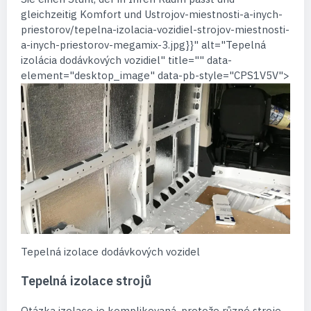
gleichzeitig Komfort und Ustrojov-miestnosti-a-inych-
priestorov/tepelna-izolacia-vozidiel-strojov-miestnosti-
a-inych-priestorov-megamix-3.jpg}}" alt="Tepelná
izolácia dodávkových vozidiel" title="" data-
element="desktop_image" data-pb-style="CPS1V5V">
Tepelná izolace dodávkových vozidel
Tepelná izolace strojů
Otázka izolace je komplikovaná, protože různé stroje