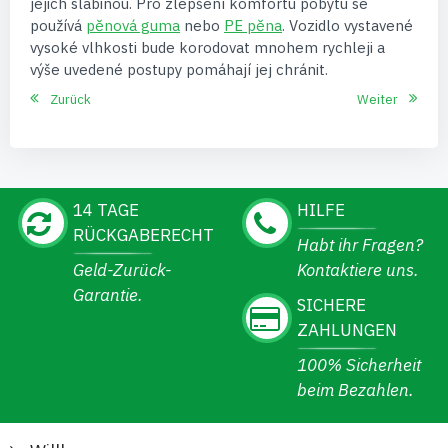
jejich slabinou. Pro zlepšení komfortu pobytu se
používá
pěnová guma
nebo
PE pěna
. Vozidlo vystavené
vysoké vlhkosti bude korodovat mnohem rychleji a
výše uvedené postupy pomáhají jej chránit.
Zurück
Weiter
14 TAGE
HILFE
RÜCKGABERECHT
Habt ihr Fragen?
Geld-Zurück-
Kontaktiere uns.
Garantie.
SICHERE
ZAHLUNGEN
100% Sicherheit
beim Bezahlen.