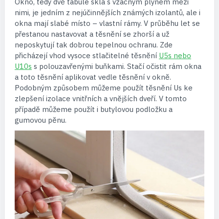
Okno, tedy dvě tabule skla s vzácným plynem mezi
nimi, je jedním z nejúčinnějších známých izolantů, ale i
okna mají slabé místo – vlastní rámy. V průběhu let se
přestanou nastavovat a těsnění se zhorší a už
neposkytují tak dobrou tepelnou ochranu. Zde
přicházejí vhod vysoce stlačitelné těsnění
U5s nebo
U10s
s polouzavřenými buňkami. Stačí očistit rám okna
a toto těsnění aplikovat vedle těsnění v okně.
Podobným způsobem můžeme použít těsnění Us ke
zlepšení izolace vnitřních a vnějších dveří. V tomto
případě můžeme použít i butylovou podložku a
gumovou pěnu.