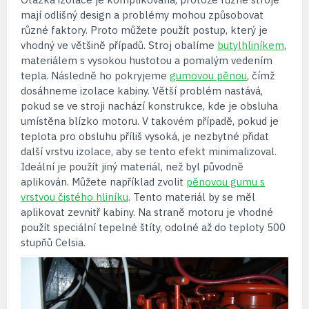
mají odlišný design a problémy mohou způsobovat
různé faktory. Proto můžete použít postup, který je
vhodný ve většině případů. Stroj obalíme
butylhliníkem
,
materiálem s vysokou hustotou a pomalým vedením
tepla. Následně ho pokryjeme
gumovou pěnou
, čímž
dosáhneme izolace kabiny. Větší problém nastává,
pokud se ve stroji nachází konstrukce, kde je obsluha
umístěna blízko motoru. V takovém případě, pokud je
teplota pro obsluhu příliš vysoká, je nezbytné přidat
další vrstvu izolace, aby se tento efekt minimalizoval.
Ideální je použít jiný materiál, než byl původně
aplikován. Můžete například zvolit
pěnovou gumu s
vrstvou čistého hliníku
. Tento materiál by se měl
aplikovat zevnitř kabiny. Na straně motoru je vhodné
použít speciální tepelné štíty, odolné až do teploty 500
stupňů Celsia.