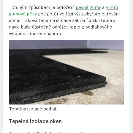
Druhým způsobem je položení
pevné gumy
a
9 mm
gumové pěny
pod potěr ve fázi výstavby/projektování
domu. Taková tepelná izolace zabrání úniku tepla a
navíc bude částečně odrážet teplo z podlahového
vytápění směrem nahoru.
Tepelná izolace podlah
Tepelná izolace oken