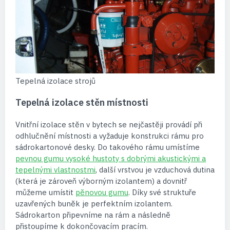
Tepelná izolace strojů
Tepelná izolace stěn místnosti
Vnitřní izolace stěn v bytech se nejčastěji provádí při
odhlučnění místnosti a vyžaduje konstrukci rámu pro
sádrokartonové desky. Do takového rámu umístíme
pevnou gumu vysoké hustoty s dobrými akustickými a
tepelnými vlastnostmi
, další vrstvou je vzduchová dutina
(která je zároveň výborným izolantem) a dovnitř
můžeme umístit
pěnovou gumu
. Díky své struktuře
uzavřených buněk je perfektním izolantem.
Sádrokarton připevníme na rám a následně
přistoupíme k dokončovacím pracím.