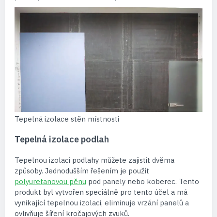
Tepelná izolace stěn místnosti
Tepelná izolace podlah
Tepelnou izolaci podlahy můžete zajistit dvěma
způsoby. Jednodušším řešením je použít
polyuretanovou pěnu
pod panely nebo koberec. Tento
produkt byl vytvořen speciálně pro tento účel a má
vynikající tepelnou izolaci, eliminuje vrzání panelů a
ovlivňuje šíření kročajových zvuků.