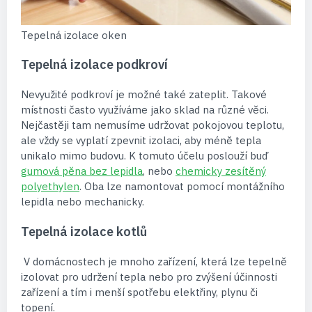
Tepelná izolace oken
Tepelná izolace podkroví
Nevyužité podkroví je možné také zateplit. Takové
místnosti často využíváme jako sklad na různé věci.
Nejčastěji tam nemusíme udržovat pokojovou teplotu,
ale vždy se vyplatí zpevnit izolaci, aby méně tepla
unikalo mimo budovu. K tomuto účelu poslouží buď
gumová pěna bez lepidla
, nebo
chemicky zesítěný
polyethylen
. Oba lze namontovat pomocí montážního
lepidla nebo mechanicky.
Tepelná izolace kotlů
V domácnostech je mnoho zařízení, která lze tepelně
izolovat pro udržení tepla nebo pro zvýšení účinnosti
zařízení a tím i menší spotřebu elektřiny, plynu či
topení.