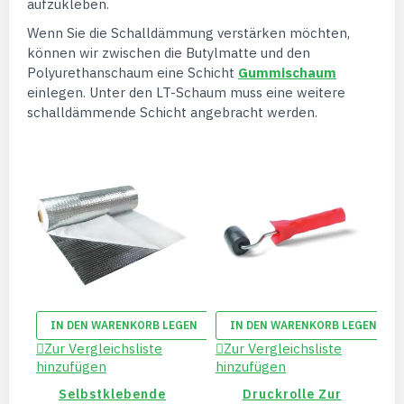
aufzukleben.
Wenn Sie die Schalldämmung verstärken möchten,
können wir zwischen die Butylmatte und den
Polyurethanschaum eine Schicht
Gummischaum
einlegen. Unter den LT-Schaum muss eine weitere
schalldämmende Schicht angebracht werden.
GEN
IN DEN WARENKORB LEGEN
IN DEN WARENKORB LEGEN
Zur Vergleichsliste
Zur Vergleichsliste
hinzufügen
hinzufügen
h
Selbstklebende
Druckrolle Zur