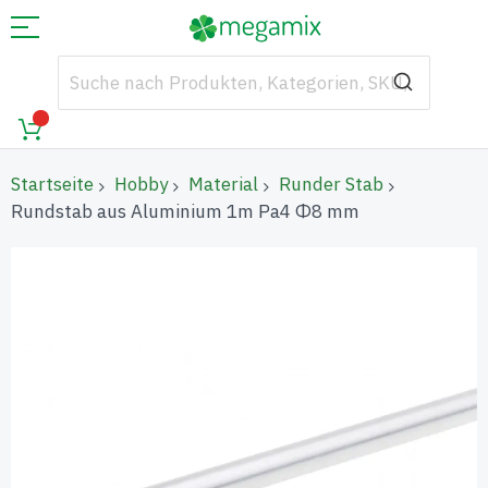
Startseite
Hobby
Material
Runder Stab
Rundstab aus Aluminium 1m Pa4 Φ8 mm
Zum
Ende
der
Bildgalerie
springen