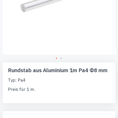
Zum
Anfang
Rundstab aus Aluminium 1m Pa4 Φ8 mm
der
Bildgalerie
Typ: Pa4
springen
Preis für 1 m.