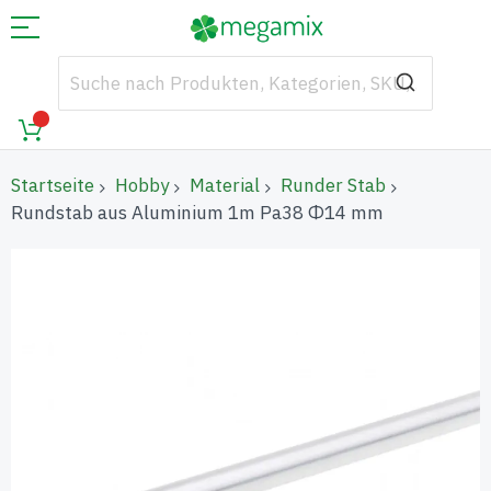
Startseite
Hobby
Material
Runder Stab
Rundstab aus Aluminium 1m Pa38 Φ14 mm
Zum
Ende
der
Bildgalerie
springen