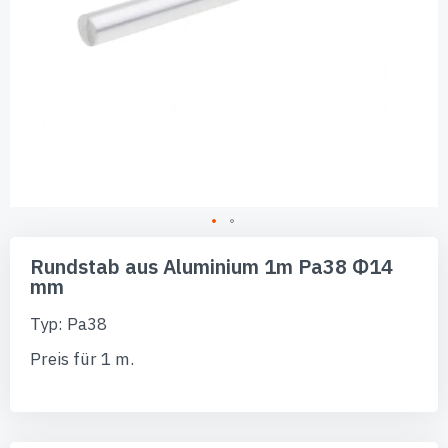
Zum
Anfang
Rundstab aus Aluminium 1m Pa38 Φ14
der
mm
Bildgalerie
springen
Typ: Pa38
Preis für 1 m.