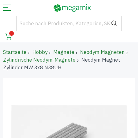
Startseite
Hobby
Magnete
Neodym Magneten
Zylindrische Neodym-Magnete
Neodym Magnet
Zylinder MW 3x8 N38UH
Zum
Ende
der
Bildgalerie
springen