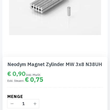
Zum
Anfang
Neodym Magnet Zylinder MW 3x8 N38UH
der
Bildgalerie
€ 0,90
springen
€ 0,75
MENGE