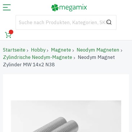
Startseite
Hobby
Magnete
Neodym Magneten
Zylindrische Neodym-Magnete
Neodym Magnet
Zylinder MW 14x2 N38
Zum
Ende
der
Bildgalerie
springen