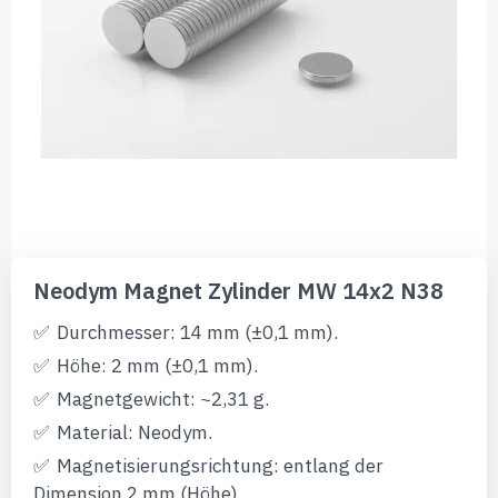
Zum
Anfang
Neodym Magnet Zylinder MW 14x2 N38
der
Bildgalerie
Durchmesser: 14 mm (±0,1 mm).
springen
Höhe: 2 mm (±0,1 mm).
Magnetgewicht: ~2,31 g.
Material: Neodym.
Magnetisierungsrichtung: entlang der
Dimension 2 mm (Höhe).