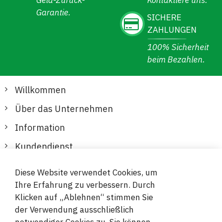
Geld-Zurück-
Kontaktiere uns.
Garantie.
SICHERE
ZAHLUNGEN
100% Sicherheit
beim Bezahlen.
Willkommen
Über das Unternehmen
Information
Kundendienst
Diese Website verwendet Cookies, um
Sichere und bequeme Zahlungen
Ihre Erfahrung zu verbessern. Durch
Klicken auf „Ablehnen“ stimmen Sie
der Verwendung ausschließlich