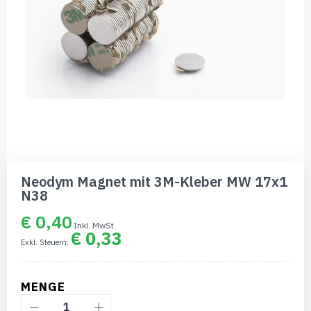
Zum
Anfang
Neodym Magnet mit 3M-Kleber MW 17x1
der
N38
Bildgalerie
springen
€ 0,40
€ 0,33
MENGE