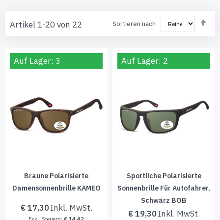
Abs
Artikel
1
-
20
von
22
Sortieren nach
sor
Auf Lager: 3
Auf Lager: 2
Braune Polarisierte
Sportliche Polarisierte
Damensonnenbrille KAMEO
Sonnenbrille Für Autofahrer,
Schwarz BOB
€ 17,30
€ 19,30
€ 14,42