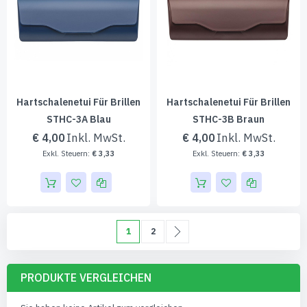
Hartschalenetui Für Brillen
Hartschalenetui Für Brillen
STHC-3A Blau
STHC-3B Braun
€ 4,00
€ 4,00
€ 3,33
€ 3,33
Seite
Sie lesen gerade die Seite
Seite
Seite
Weiter
1
2
PRODUKTE VERGLEICHEN