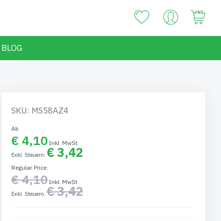
Your
BLOG
SKU: MS58AZ4
Ab
€ 4,10
€ 3,42
Regular Price
€ 4,10
€ 3,42