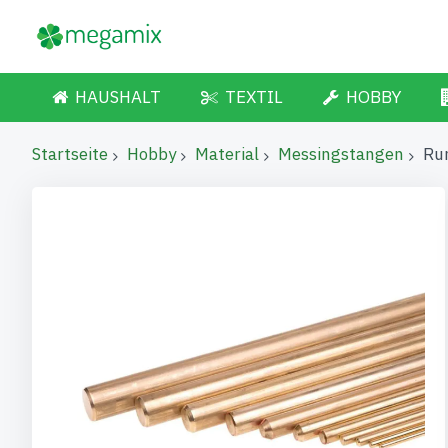
HAUSHALT
TEXTIL
HOBBY
Startseite
Hobby
Material
Messingstangen
Ru
Zum
Ende
der
Bildgalerie
springen