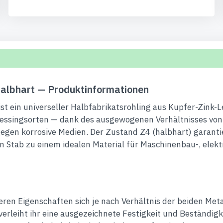
lbhart — Produktinformationen
t ein universeller Halbfabrikatsrohling aus Kupfer-Zink-
singsorten — dank des ausgewogenen Verhältnisses von K
egen korrosive Medien. Der Zustand Z4 (halbhart) garantier
en Stab zu einem idealen Material für Maschinenbau-, el
eren Eigenschaften sich je nach Verhältnis der beiden Me
leiht ihr eine ausgezeichnete Festigkeit und Beständigkei