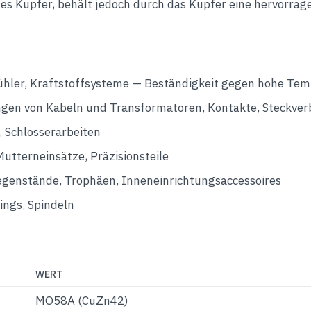
ines Kupfer, behält jedoch durch das Kupfer eine hervorrag
ler, Kraftstoffsysteme — Beständigkeit gegen hohe Tem
en von Kabeln und Transformatoren, Kontakte, Steckver
 Schlosserarbeiten
utterneinsätze, Präzisionsteile
genstände, Trophäen, Inneneinrichtungsaccessoires
tings, Spindeln
WERT
MO58A (CuZn42)