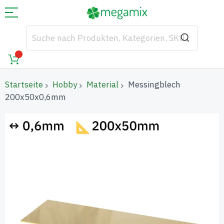
Startseite
Hobby
Material
Messingblech
200x50x0,6mm
Zum
Ende
der
Bildgalerie
springen