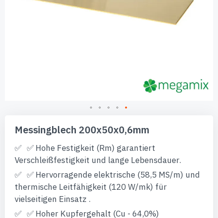
Zum
Anfang
Messingblech 200x50x0,6mm
der
Bildgalerie
✅ Hohe Festigkeit (Rm) garantiert
springen
Verschleißfestigkeit und lange Lebensdauer.
✅ Hervorragende elektrische (58,5 MS/m) und
thermische Leitfähigkeit (120 W/mk) für
vielseitigen Einsatz .
✅ Hoher Kupfergehalt (Cu - 64,0%)