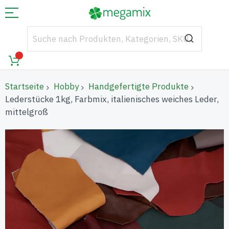
Startseite
Hobby
Handgefertigte Produkte
Lederstücke 1kg, Farbmix, italienisches weiches Leder,
mittelgroß
Zum
Ende
der
Bildgalerie
springen