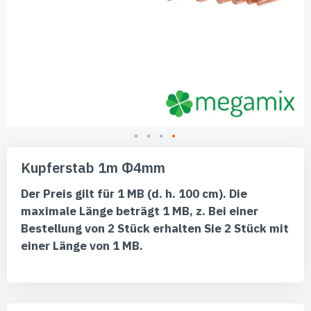
Zum
Anfang
Kupferstab 1m Φ4mm
der
Bildgalerie
Der Preis gilt für 1 MB (d. h. 100 cm). Die
springen
maximale Länge beträgt 1 MB, z. Bei einer
Bestellung von 2 Stück erhalten Sie 2 Stück mit
einer Länge von 1 MB.