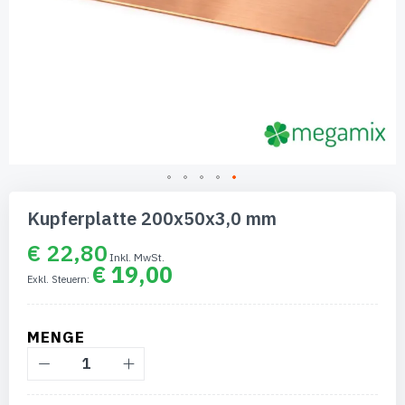
Zum
Anfang
Kupferplatte 200x50x3,0 mm
der
Bildgalerie
€ 22,80
springen
€ 19,00
MENGE