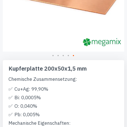
Zum
Anfang
Kupferplatte 200x50x1,5 mm
der
Bildgalerie
Chemische Zusammensetzung:
springen
Cu+Ag: 99,90%
Bi: 0,0005%
O: 0,040%
Pb: 0,005%
Mechanische Eigenschaften: