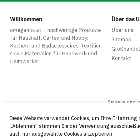
Willkommen
Über das 
omegamix.at – hochwertige Produkte
Über uns
für Haushalt, Garten und Hobby:
Sitemap
Küchen- und Badaccessoires, Textilien
Großhandel
sowie Materialien für Handwerk und
Kontakt
Heimwerker.
Sichere und
Diese Website verwendet Cookies, um Ihre Erfahrung z
„Ablehnen“ stimmen Sie der Verwendung ausschließlic
auch nur ausgewählte Cookies akzeptieren.
© 2019-2026 Megamix s.r.o.