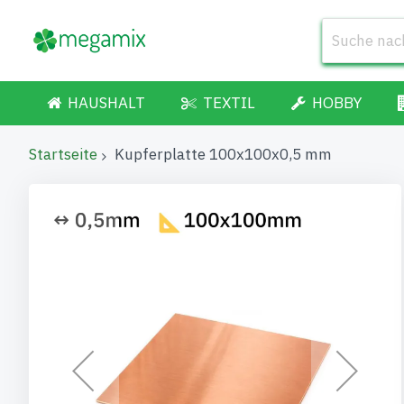
HAUSHALT
TEXTIL
HOBBY
Startseite
Kupferplatte 100x100x0,5 mm
Zum
Ende
der
Bildgalerie
springen