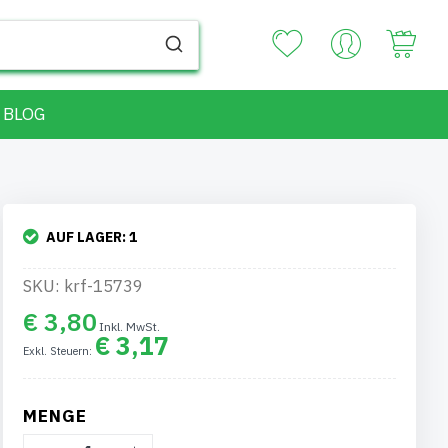
Your
BLOG
AUF LAGER:
1
SKU: krf-15739
€ 3,80
€ 3,17
MENGE