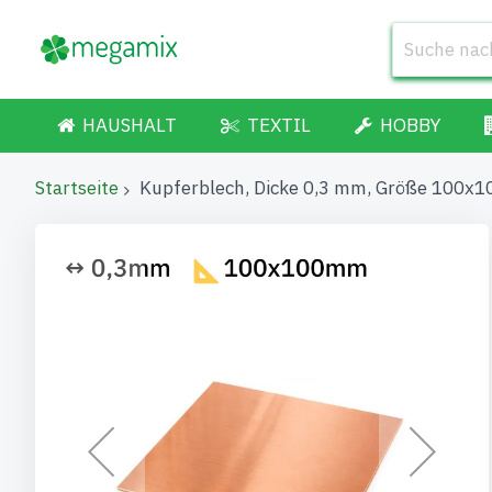
HAUSHALT
TEXTIL
HOBBY
Startseite
Kupferblech, Dicke 0,3 mm, Größe 100x
Zum
Ende
der
Bildgalerie
springen