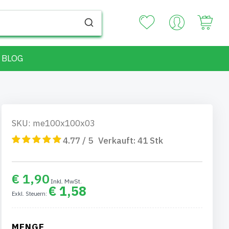
Your
BLOG
SKU: me100x100x03
4.77 / 5
Verkauft:
41
Stk
€ 1,90
€ 1,58
MENGE