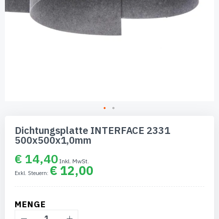
Zum
Anfang
Dichtungsplatte INTERFACE 2331
der
500x500x1,0mm
Bildgalerie
springen
€ 14,40
€ 12,00
MENGE