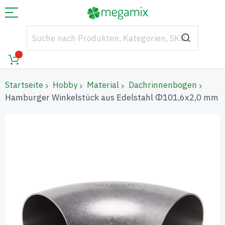
Startseite
Hobby
Material
Dachrinnenbogen
Hamburger Winkelstück aus Edelstahl Φ101,6x2,0 mm
Zum
Ende
der
Bildgalerie
springen