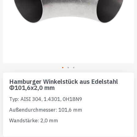
Zum
Anfang
Hamburger Winkelstück aus Edelstahl
der
Φ101,6x2,0 mm
Bildgalerie
springen
Typ: AISI 304, 1.4301, 0H18N9
Außendurchmesser: 101,6 mm
Wandstärke: 2,0 mm