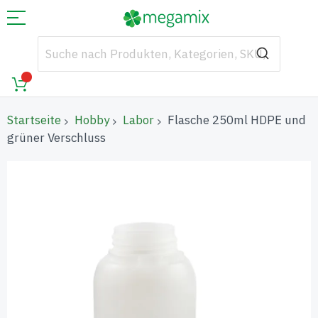
Startseite
Hobby
Labor
Flasche 250ml HDPE und
grüner Verschluss
Zum
Ende
der
Bildgalerie
springen