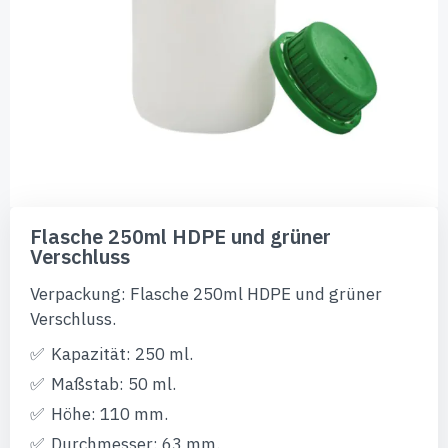
Zum
Anfang
Flasche 250ml HDPE und grüner
der
Verschluss
Bildgalerie
springen
Verpackung: Flasche 250ml HDPE und grüner
Verschluss.
Kapazität: 250 ml.
Maßstab: 50 ml.
Höhe: 110 mm.
Durchmesser: 63 mm.