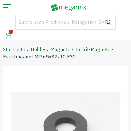
Startseite
Hobby
Magnete
Ferrit-Magnete
Ferritmagnet MP 65x32x10 F30
Zum
Ende
der
Bildgalerie
springen