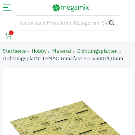
Startseite
Hobby
Material
Dichtungsplatten
Dichtungsplatte TEMAC Temafast 500x500x1,0mm
Zum
Ende
der
Bildgalerie
springen