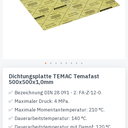
Zum
Anfang
Dichtungsplatte TEMAC Temafast
der
500x500x1,0mm
Bildgalerie
springen
Bezeichnung DIN 28 091 - 2: FA-Z-12-0.
Maximaler Druck: 4 MPa.
Maximale Momentantemperatur: 210 °C.
Dauerarbeitstemperatur: 140 °C.
Dauerarbeitstemperatur mit Dampf: 120 °C.