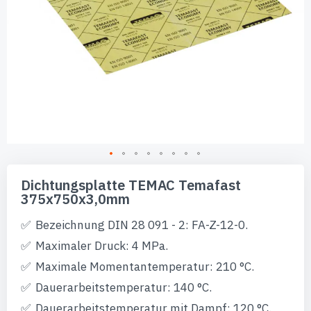
Zum
Anfang
Dichtungsplatte TEMAC Temafast
der
375x750x3,0mm
Bildgalerie
springen
Bezeichnung DIN 28 091 - 2: FA-Z-12-0.
Maximaler Druck: 4 MPa.
Maximale Momentantemperatur: 210 °C.
Dauerarbeitstemperatur: 140 °C.
Dauerarbeitstemperatur mit Dampf: 120 °C.