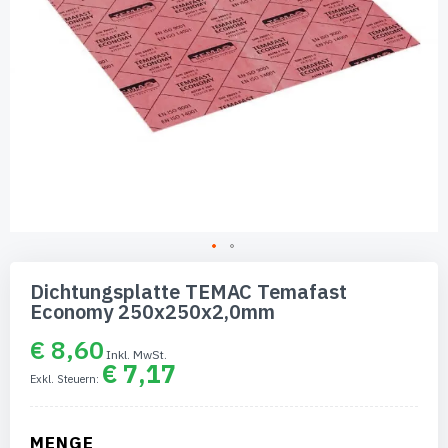
Zum
Anfang
Dichtungsplatte TEMAC Temafast
der
Economy 250x250x2,0mm
Bildgalerie
springen
€ 8,60
€ 7,17
MENGE