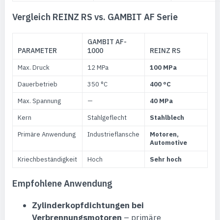
Vergleich REINZ RS vs. GAMBIT AF Serie
GAMBIT AF-
PARAMETER
1000
REINZ RS
Max. Druck
12 MPa
100 MPa
Dauerbetrieb
350 °C
400 °C
Max. Spannung
—
40 MPa
Kern
Stahlgeflecht
Stahlblech
Primäre Anwendung
Industrieflansche
Motoren,
Automotive
Kriechbeständigkeit
Hoch
Sehr hoch
Empfohlene Anwendung
Zylinderkopfdichtungen bei
Verbrennungsmotoren
– primäre