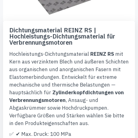
Zum
Anfang
Dichtungsmaterial REINZ RS |
der
Hochleistungs-Dichtungsmaterial für
Bildgalerie
Verbrennungsmotoren
springen
Hochleistungs-Dichtungsmaterial
REINZ RS
mit
Kern aus verzinktem Blech und äußeren Schichten
aus organischen und anorganischen Fasern mit
Elastomerbindungen. Entwickelt für extreme
mechanische und thermische Belastungen —
hauptsächlich für
Zylinderkopfdichtungen von
Verbrennungsmotoren
, Ansaug- und
Abgaskrümmer sowie Hochdruckpumpen.
Verfügbare Größen und Stärken wählen Sie bitte
in den Produkteigenschaften aus.
✔ Max. Druck: 100 MPa