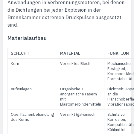
Anwendungen in Verbrennungsmotoren, bei denen
die Dichtungen bei jeder Explosion in der
Brennkammer extremen Druckpulsen ausgesetzt
sind.
Materialaufbau
SCHICHT
MATERIAL
FUNKTION
Kern
Verzinktes Blech
Mechanische
Festigkeit,
Kriechbeständi
Formstabilität
Außenlagen
Organische +
Dichtheit, Anp
anorganische Fasern
an die
mit
Flanschoberflä
Elastomerbindemitteln
Vibrationsabso
Oberflächenbehandlung
Verzinkt (galvanisch)
Schutz vor
des Kerns
Korrosion,
Kompatibilität 
Kühlmittel