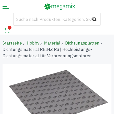
Startseite
Hobby
Material
Dichtungsplatten
Dichtungsmaterial REINZ RS | Hochleistungs-
Dichtungsmaterial für Verbrennungsmotoren
Zum
Ende
der
Bildgalerie
springen