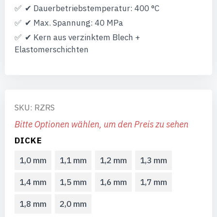
✔ Dauerbetriebstemperatur: 400 °C
✔ Max. Spannung: 40 MPa
✔ Kern aus verzinktem Blech +
Elastomerschichten
SKU: RZRS
Bitte Optionen wählen, um den Preis zu sehen
DICKE
1,0 mm
1,1 mm
1,2 mm
1,3 mm
1,4 mm
1,5 mm
1,6 mm
1,7 mm
1,8 mm
2,0 mm