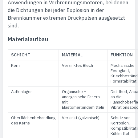
Anwendungen in Verbrennungsmotoren, bei denen
die Dichtungen bei jeder Explosion in der
Brennkammer extremen Druckpulsen ausgesetzt
sind.
Materialaufbau
SCHICHT
MATERIAL
FUNKTION
Kern
Verzinktes Blech
Mechanische
Festigkeit,
Kriechbeständi
Formstabilität
Außenlagen
Organische +
Dichtheit, Anp
anorganische Fasern
an die
mit
Flanschoberflä
Elastomerbindemitteln
Vibrationsabso
Oberflächenbehandlung
Verzinkt (galvanisch)
Schutz vor
des Kerns
Korrosion,
Kompatibilität 
Kühlmittel