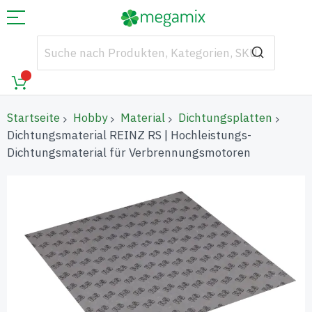
Startseite
Hobby
Material
Dichtungsplatten
Dichtungsmaterial REINZ RS | Hochleistungs-
Dichtungsmaterial für Verbrennungsmotoren
Zum
Ende
der
Bildgalerie
springen