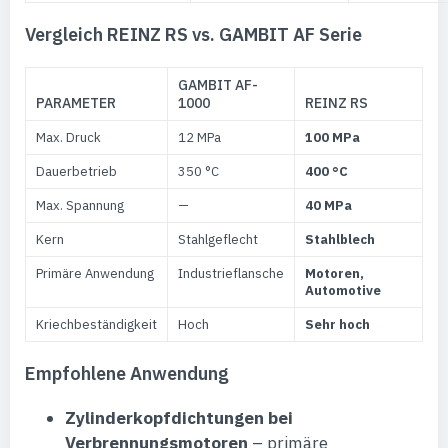
Vergleich REINZ RS vs. GAMBIT AF Serie
GAMBIT AF-
PARAMETER
1000
REINZ RS
Max. Druck
12 MPa
100 MPa
Dauerbetrieb
350 °C
400 °C
Max. Spannung
—
40 MPa
Kern
Stahlgeflecht
Stahlblech
Primäre Anwendung
Industrieflansche
Motoren,
Automotive
Kriechbeständigkeit
Hoch
Sehr hoch
Empfohlene Anwendung
Zylinderkopfdichtungen bei
Verbrennungsmotoren
– primäre