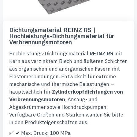
Zum
Anfang
Dichtungsmaterial REINZ RS |
der
Hochleistungs-Dichtungsmaterial für
Bildgalerie
Verbrennungsmotoren
springen
Hochleistungs-Dichtungsmaterial
REINZ RS
mit
Kern aus verzinktem Blech und äußeren Schichten
aus organischen und anorganischen Fasern mit
Elastomerbindungen. Entwickelt für extreme
mechanische und thermische Belastungen —
hauptsächlich für
Zylinderkopfdichtungen von
Verbrennungsmotoren
, Ansaug- und
Abgaskrümmer sowie Hochdruckpumpen.
Verfügbare Größen und Stärken wählen Sie bitte
in den Produkteigenschaften aus.
✔ Max. Druck: 100 MPa