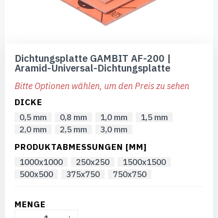
Zum
Anfang
Dichtungsplatte GAMBIT AF-200 |
der
Aramid-Universal-Dichtungsplatte
Bildgalerie
springen
Bitte Optionen wählen, um den Preis zu sehen
DICKE
0,5 mm
0,8 mm
1,0 mm
1,5 mm
2,0 mm
2,5 mm
3,0 mm
PRODUKTABMESSUNGEN [MM]
1000x1000
250x250
1500x1500
500x500
375x750
750x750
MENGE