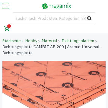
Startseite
Hobby
Material
Dichtungsplatten
Dichtungsplatte GAMBIT AF-200 | Aramid-Universal-
Dichtungsplatte
Zum
Ende
der
Bildgalerie
springen