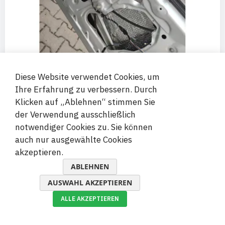
Diese Website verwendet Cookies, um
Ihre Erfahrung zu verbessern. Durch
Klicken auf „Ablehnen“ stimmen Sie
der Verwendung ausschließlich
Butylmatte: was ist das, wozu dient sie und warum
brauchen Sie sie
notwendiger Cookies zu. Sie können
May 14, 2026
auch nur ausgewählte Cookies
akzeptieren.
ABLEHNEN
AUSWAHL AKZEPTIEREN
ALLE AKZEPTIEREN