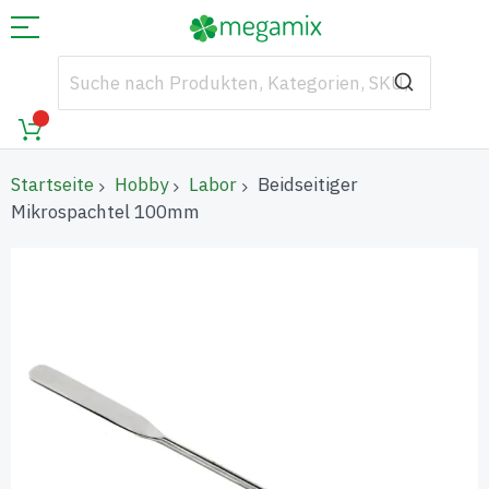
Startseite
Hobby
Labor
Beidseitiger
Mikrospachtel 100mm
Zum
Ende
der
Bildgalerie
springen