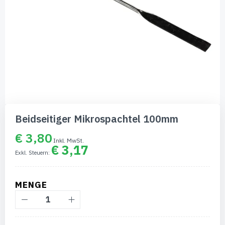
Zum
Anfang
Beidseitiger Mikrospachtel 100mm
der
Bildgalerie
€ 3,80
springen
€ 3,17
MENGE