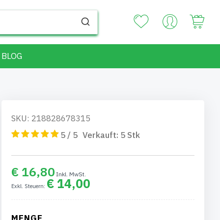
Your
BLOG
SKU: 218828678315
5 / 5
Verkauft:
5
Stk
€ 16,80
€ 14,00
MENGE