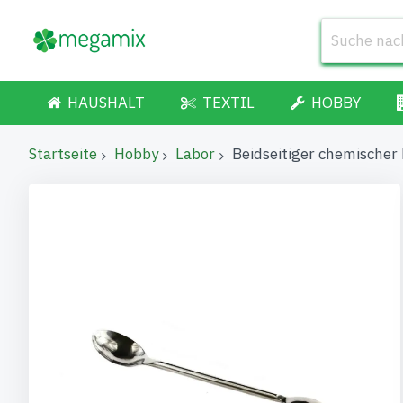
HAUSHALT
TEXTIL
HOBBY
Startseite
Hobby
Labor
Beidseitiger chemische
Zum
Ende
der
Bildgalerie
springen